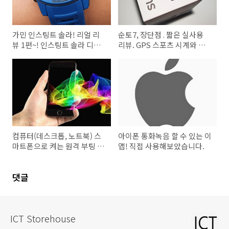
가민 인스팅트 솔라! 리얼 리
순토7, 장단점 . 짧은 실사용
뷰 1편~! 인스팅트 솔라 디자
리뷰. GPS 스포츠 시계와 구
인, 주요 특징과 장단점
글 웨어 OS의 만남! 그러나...
컴퓨터(데스크톱, 노트북) 스
아이폰 통화녹음 할 수 있는 이
마트폰으로 켜는 원격 부팅 방
앱! 직접 사용해보았습니다.
법. (With IOT 스마트 플러그)
댓글
ICT Storehouse