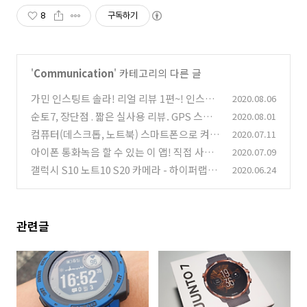
8
구독하기
'
Communication
' 카테고리의 다른 글
가민 인스팅트 솔라! 리얼 리뷰 1편~! 인스팅
2020.08.06
트 솔라 디자인, 주요 특징과 장단점
순토7, 장단점 . 짧은 실사용 리뷰. GPS 스포
2020.08.01
(0)
츠 시계와 구글 웨어 OS의 만남! 그러나...
컴퓨터(데스크톱, 노트북) 스마트폰으로 켜는
2020.07.11
(0)
원격 부팅 방법. (With IOT 스마트 플러그)
아이폰 통화녹음 할 수 있는 이 앱! 직접 사용
2020.07.09
(3)
해보았습니다.
갤럭시 S10 노트10 S20 카메라 - 하이퍼랩스
2020.06.24
(0)
설정, 야간 하이퍼랩스, 배속, 슈퍼 스테디
(0)
관련글