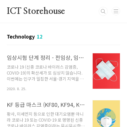
본문 바로가기
ICT Storehouse
Technology
12
임상시험 단계 정리 - 전임상, 임상 1상 2상 3상 4상 - 코로나 19 종식 기원.
코로나 19 (신종 코로나 바이러스 감염증,
COVID-19)의 확산세가 또 심상치 않습니다.
이번에는 인구가 밀집한 서울-경기 지역을 중
심으로 확산되고 있어 더욱 주의를 기울일 필
2020. 8. 25.
요가 있을 것 같습니다. 이런 와중에, 희망적
인 소식도 들려오고 있습니다. 코로나 치료제
및 백신 후보 물질들이 세계적으로 다양하게
KF 등급 마스크 (KF80, KF94, KF AD) 의료용 마스크? N95? 덴탈 마스크? 일회용 마스크? 알고 착용하세요!
개발되고 있으며, 국내에서도 전임상단계, 임
황사, 미세먼지 등으로 인한 대기오염뿐 아니
상 1상 단계에서 긍정적인 성과를 확인했으며
라 코로나 19 또는 COVID-19 로 명명된 신종
곧 임상 2상까지 도전할 것이라는 소식이 들
코로나 바이러스 감염증이라는 무시무시한
립니다. 이에, 코로나 19 종식을 위한 치료제