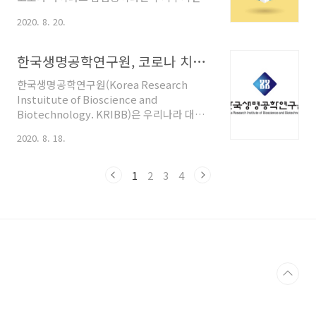
질병 앞에 마스크는 이제 일상에서 없어서는
와 백신이 하루빨리 개발되길 바라며, 전임상,
2020. 8. 20.
안될 필수품이 되었습니다. TV나 영화를 보면
임상 1상, 임상 2상, 임상 3상, 임상 4상으로
마스크를 쓰지 않고 대화하고 있는 모습들이
이어지는 임상시험 단계에 대해 알아보았습
어색하게 느껴질 정도입니다. 그런데 아무 마
니다. 신약 개발의 단계 신약 개발의 단계는 크
한국생명공학연구원, 코로나 치료제 효과 확인! 코로나 바이러스 24시간 후 소멸!
스크나 쓴다고 효과가 있을까요? 누구나 사용
게 연구단계와 개발단계로 나눌 수 있습..
한국생명공학연구원(Korea Research
하고 있지만, 제대로 아는 사람은 많이 없는,
Instuitute of Bioscience and
KF 80, KF 94, KF AD 등의 KF 등급과 덴탈 마
Biotechnology. KRIBB)은 우리나라 대표
스크, 일회용 마스크 등을 선택할 때 주의사항
바이오 분야 전문 연구기관입니다. '건강한 삶
까지. 마스크, 제대로 알고 효과적으로 사용하
2020. 8. 18.
과 바이오경제를 구현하는 글로벌 리더'라는
기 위한 팁을 공개하도록 하겠습니다. 1. KF
비전을 바탕으로 바이오의약, 융합/소재, 바
마스크 KF는 "Korean Filter"의 약자로 [식
이오아젠다, 바이오인프라 등 분야의 연구를
품의약품 안전처]의 인증을 받은 등급을 나타
1
2
3
4
시행하고 있으며 코로나 19 (신종 코로나 바이
냅니다. KF ..
러스 감염증, COVID-19)의 해결을 위한 연구
도 지속 중입니다. 그런데 바로 오늘, 반가운
소식이 들려왔습니다. 한국생명공학연구원에
서 시험하던 코로나 치료제 후보물질 중 하나
에서 항 바이러스 효과를 확인했다는 소식입
니다. 영장류 감염 모델에서 효능 확인! 한국
생명공학연구원(이하 생명연)은 지난 6월, 세
계에서 네 번째로 코로나 19 ..