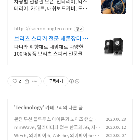
셀프 드레스업 용품
차량별 전용관 오픈, 인테리어, 익스
테리어, 카매트, 대쉬보드커버, 도어
커버, 등
https://saeronjangteo.com
광고
브리츠 스피커 전문 새론장터 첫
구매혜택~ 역시 빠른배송!
다나와 취향대로 내맘대로 다양한
100%정품 브리츠 스피커 전문몰
2
구독하기
'
Technology
' 카테고리의 다른 글
완전 무선 블루투스 이어폰과 노이즈 캔슬링
2020.06.28
(Noise Canceling)에 대하여 feat. ANC 와
mmWave, 밀리미터파 없는 한국의 5G, 지금
2020.06.12
PNC
가입해도 좋을까?
WiFi 6, 와이파이 6, WiFi 6e, 와이파이 6e (5
(0)
2020.06.07
(0)