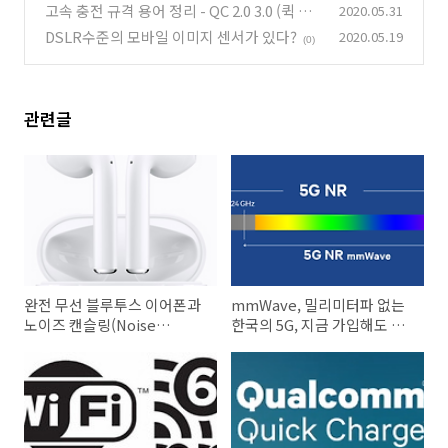
G 와이파이), 802.11AX 최신 와이파이 규격에
고속 충전 규격 용어 정리 - QC 2.0 3.0 (퀵 차
2020.05.31
대한 간단한 정리.
지), AFC, SFC, USB PD, PPS 등. 충전기 / 보
DSLR수준의 모바일 이미지 센서가 있다?
(0)
2020.05.19
(0)
조 배터리 선택 요령
(11)
관련글
완전 무선 블루투스 이어폰과
mmWave, 밀리미터파 없는
노이즈 캔슬링(Noise
한국의 5G, 지금 가입해도 좋
Canceling)에 대하여 feat.
을까?
ANC 와 PNC