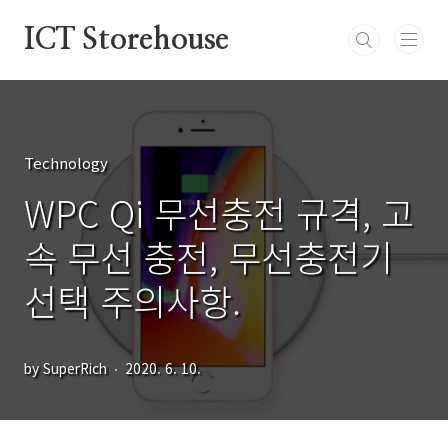
본문 바로가기
ICT Storehouse
Technology
WPC Qi 무선충전 규격, 고
속 무선 충전, 무선충전기
선택 주의사항.
by SuperRich
2020. 6. 10.