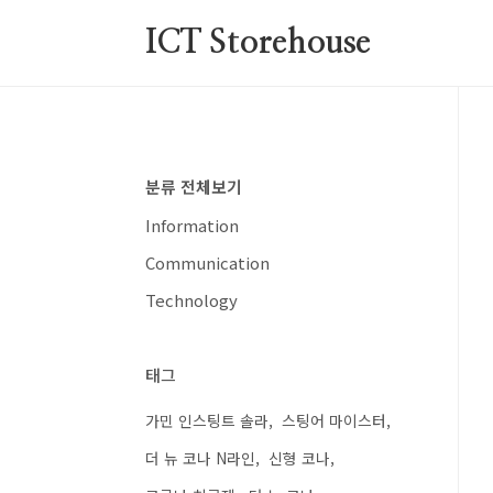
본문 바로가기
ICT Storehouse
분류 전체보기
Information
Communication
Technology
태그
가민 인스팅트 솔라
스팅어 마이스터
더 뉴 코나 N라인
신형 코나