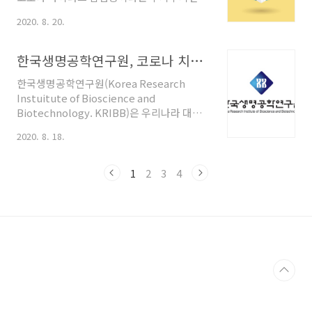
질병 앞에 마스크는 이제 일상에서 없어서는
와 백신이 하루빨리 개발되길 바라며, 전임상,
2020. 8. 20.
안될 필수품이 되었습니다. TV나 영화를 보면
임상 1상, 임상 2상, 임상 3상, 임상 4상으로
마스크를 쓰지 않고 대화하고 있는 모습들이
이어지는 임상시험 단계에 대해 알아보았습
어색하게 느껴질 정도입니다. 그런데 아무 마
니다. 신약 개발의 단계 신약 개발의 단계는 크
한국생명공학연구원, 코로나 치료제 효과 확인! 코로나 바이러스 24시간 후 소멸!
스크나 쓴다고 효과가 있을까요? 누구나 사용
게 연구단계와 개발단계로 나눌 수 있습..
한국생명공학연구원(Korea Research
하고 있지만, 제대로 아는 사람은 많이 없는,
Instuitute of Bioscience and
KF 80, KF 94, KF AD 등의 KF 등급과 덴탈 마
Biotechnology. KRIBB)은 우리나라 대표
스크, 일회용 마스크 등을 선택할 때 주의사항
바이오 분야 전문 연구기관입니다. '건강한 삶
까지. 마스크, 제대로 알고 효과적으로 사용하
2020. 8. 18.
과 바이오경제를 구현하는 글로벌 리더'라는
기 위한 팁을 공개하도록 하겠습니다. 1. KF
비전을 바탕으로 바이오의약, 융합/소재, 바
마스크 KF는 "Korean Filter"의 약자로 [식
이오아젠다, 바이오인프라 등 분야의 연구를
품의약품 안전처]의 인증을 받은 등급을 나타
1
2
3
4
시행하고 있으며 코로나 19 (신종 코로나 바이
냅니다. KF ..
러스 감염증, COVID-19)의 해결을 위한 연구
도 지속 중입니다. 그런데 바로 오늘, 반가운
소식이 들려왔습니다. 한국생명공학연구원에
서 시험하던 코로나 치료제 후보물질 중 하나
에서 항 바이러스 효과를 확인했다는 소식입
니다. 영장류 감염 모델에서 효능 확인! 한국
생명공학연구원(이하 생명연)은 지난 6월, 세
계에서 네 번째로 코로나 19 ..