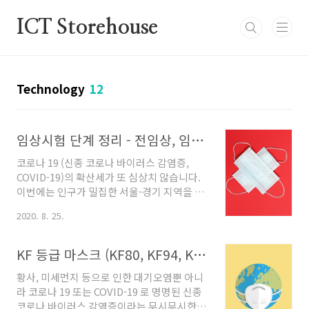
본문 바로가기
ICT Storehouse
Technology
12
임상시험 단계 정리 - 전임상, 임상 1상 2상 3상 4상 - 코로나 19 종식 기원.
코로나 19 (신종 코로나 바이러스 감염증,
COVID-19)의 확산세가 또 심상치 않습니다.
이번에는 인구가 밀집한 서울-경기 지역을 중
심으로 확산되고 있어 더욱 주의를 기울일 필
2020. 8. 25.
요가 있을 것 같습니다. 이런 와중에, 희망적
인 소식도 들려오고 있습니다. 코로나 치료제
및 백신 후보 물질들이 세계적으로 다양하게
KF 등급 마스크 (KF80, KF94, KF AD) 의료용 마스크? N95? 덴탈 마스크? 일회용 마스크? 알고 착용하세요!
개발되고 있으며, 국내에서도 전임상단계, 임
황사, 미세먼지 등으로 인한 대기오염뿐 아니
상 1상 단계에서 긍정적인 성과를 확인했으며
라 코로나 19 또는 COVID-19 로 명명된 신종
곧 임상 2상까지 도전할 것이라는 소식이 들
코로나 바이러스 감염증이라는 무시무시한
립니다. 이에, 코로나 19 종식을 위한 치료제