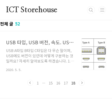
본문 바로가기
ICT Storehouse
전체 글
52
USB 타입, USB 버전, 속도. USB 3.0 / 3.1 / 3.2 / gen1 gen2 / gen2x2 / USB4.0 ?!
USB A타입 B타입 C타입은 다 무슨 말이며,
USB에도 버전이 있던데 어떻게 구분하는 것
일까요? 자세히 알아보도록 하겠습니다. 1.
USB 타입 USB 타입은 A, B, C 세 종류이며 또
2020. 5. 5.
크기별로 Standard, Mini, Micro가 구분됩
니다. 자세히 보면 종류가 굉장히 많지만, 최
근 많이 사용되는 것으로는 딱 세가지만 기억
1
···
15
16
17
18
하면 됩니다. USB Type A Standard USB
Type B Micro USB Type C 타입 A 스탠다
드는 가장 흔히 사용되는 컴퓨터의 USB 단자
를 떠 올리면 됩니다. 타입 B 마이크로는 흔히
"마이크로 5핀"으로 불리며 모바일 기기에 주